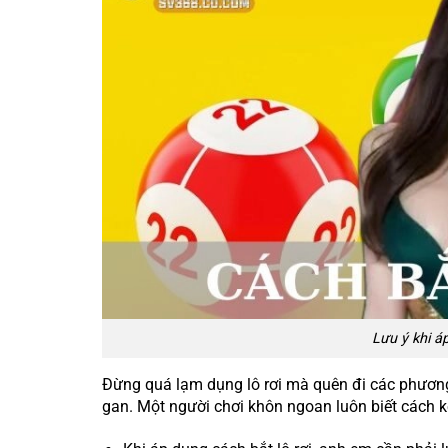
Lưu ý khi á
Đừng quá lạm dụng lô rơi mà quên đi các phương
gan. Một người chơi khôn ngoan luôn biết cách kế