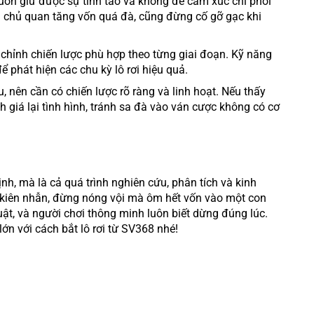
luôn giữ được sự tỉnh táo và không để cảm xúc chi phối
à chủ quan tăng vốn quá đà, cũng đừng cố gỡ gạc khi
chỉnh chiến lược phù hợp theo từng giai đoạn. Kỹ năng
ể phát hiện các chu kỳ lô rơi hiệu quả.
u, nên cần có chiến lược rõ ràng và linh hoạt. Nếu thấy
nh giá lại tình hình, tránh sa đà vào ván cược không có cơ
nh, mà là cả quá trình nghiên cứu, phân tích và kinh
 kiên nhẫn, đừng nóng vội mà ôm hết vốn vào một con
uật, và người chơi thông minh luôn biết dừng đúng lúc.
n với cách bắt lô rơi từ SV368 nhé!