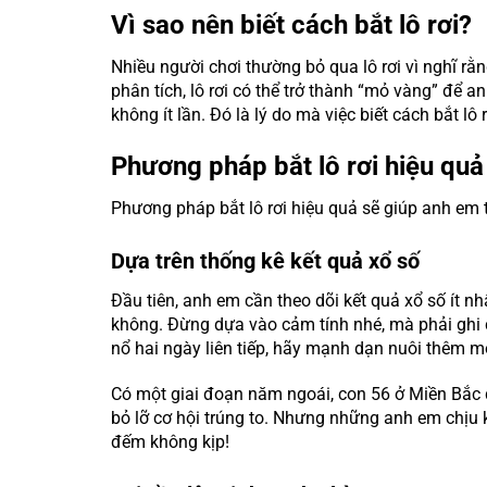
Vì sao nên biết cách bắt lô rơi?
Nhiều người chơi thường bỏ qua lô rơi vì nghĩ rằn
phân tích, lô rơi có thể trở thành “mỏ vàng” để an
không ít lần. Đó là lý do mà việc biết cách bắt lô r
Phương pháp bắt lô rơi hiệu quả
Phương pháp bắt lô rơi hiệu quả sẽ giúp anh em 
Dựa trên thống kê kết quả xổ số
Đầu tiên, anh em cần theo dõi kết quả xổ số ít nh
không. Đừng dựa vào cảm tính nhé, mà phải ghi ch
nổ hai ngày liên tiếp, hãy mạnh dạn nuôi thêm m
Có một giai đoạn năm ngoái, con 56 ở Miền Bắc đ
bỏ lỡ cơ hội trúng to. Nhưng những anh em chịu k
đếm không kịp!