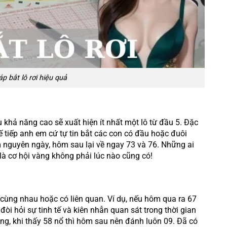
 bắt lô rơi hiệu quả
khả năng cao sẽ xuất hiện ít nhất một lô từ đầu 5. Đặc
ế tiếp anh em cứ tự tin bắt các con có đầu hoặc đuôi
m nguyên ngày, hôm sau lại về ngay 73 và 76. Những ai
à cơ hội vàng không phải lúc nào cũng có!
cùng nhau hoặc có liên quan. Ví dụ, nếu hôm qua ra 67
i hỏi sự tinh tế và kiên nhẫn quan sát trong thời gian
ng, khi thấy 58 nổ thì hôm sau nên đánh luôn 09. Đã có