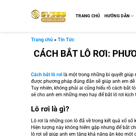
Bỏ
qua
TRANG CHỦ
HƯỚNG DẪN
nội
dung
Trang chủ
»
Tin Tức
CÁCH BẮT LÔ RƠI: PHƯ
Cách bắt lô rơi
là một trong những bí quyết giúp 
được phương pháp đúng đắn sẽ giúp anh em dễ dà
Tuy nhiên, không phải ai cũng hiểu rõ cách bắt l
sẻ cho anh em những mẹo hay để bắt lô rơi kịch t
Lô rơi là gì?
Lô rơi là những con lô đã về trong kết quả xổ số kỳ
Hiện tượng này không hiếm gặp nhưng để bắt ch
lô rơi sẽ giúp anh em tăng khả năng ăn kèo một 