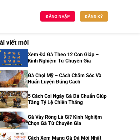
ĐĂNG NHẬP
ĐĂNG KÝ
ài viết mới
Xem Đá Gà Theo 12 Con Giáp –
Kinh Nghiệm Từ Chuyên Gia
Gà Chọi Mỹ – Cách Chăm Sóc Và
Huấn Luyện Đúng Cách
5 Cách Coi Ngày Gà Đá Chuẩn Giúp
Tăng Tỷ Lệ Chiến Thắng
Gà Vảy Rồng Là Gì? Kinh Nghiệm
Chọn Gà Từ Chuyên Gia
Cách Xem Mạng Gà Đá Mới Nhất