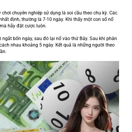
y chơi chuyên nghiệp sử dụng là soi cầu theo chu kỳ. Các
 nhất định, thường là 7-10 ngày. Khi thấy một con số nổ
 mà hãy đặt cược luôn.
rồi ngắt bốn ngày, sau đó lại nổ vào thứ Bảy. Sau khi phân
 cách nhau khoảng 5 ngày. Kết quả là những người theo
uần.