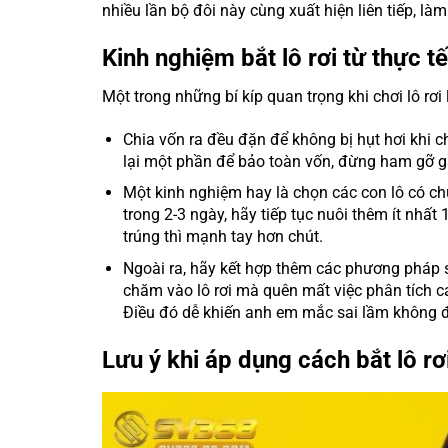
nhiều lần bộ đôi này cùng xuất hiện liên tiếp, là
Kinh nghiệm bắt lô rơi từ thực tế
Một trong những bí kíp quan trọng khi chơi lô rơi
Chia vốn ra đều đặn để không bị hụt hơi khi ch
lại một phần để bảo toàn vốn, đừng ham gỡ g
Một kinh nghiệm hay là chọn các con lô có chu 
trong 2-3 ngày, hãy tiếp tục nuôi thêm ít nhất
trúng thì mạnh tay hơn chút.
Ngoài ra, hãy kết hợp thêm các phương pháp 
chăm vào lô rơi mà quên mất việc phân tích c
Điều đó dễ khiến anh em mắc sai lầm không 
Lưu ý khi áp dụng cách bắt lô rơ