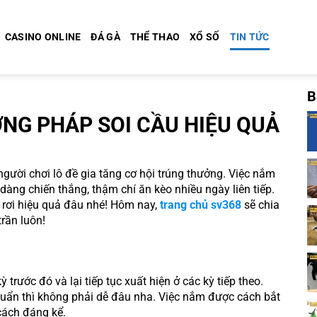
CASINO ONLINE
ĐÁ GÀ
THỂ THAO
XỔ SỐ
TIN TỨC
B
ƠNG PHÁP SOI CẦU HIỆU QUẢ
người chơi lô đề gia tăng cơ hội trúng thưởng. Việc nắm
ng chiến thắng, thậm chí ăn kèo nhiều ngày liên tiếp.
ô rơi hiệu quả đâu nhé! Hôm nay,
trang chủ sv368
sẽ chia
rần luôn!
 trước đó và lại tiếp tục xuất hiện ở các kỳ tiếp theo.
uẩn thì không phải dễ đâu nha. Việc nắm được cách bắt
cách đáng kể.