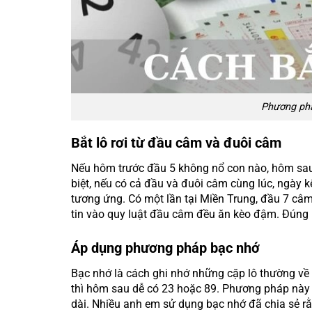
Phương pháp
Bắt lô rơi từ đầu câm và đuôi câm
Nếu hôm trước đầu 5 không nổ con nào, hôm sau 
biệt, nếu có cả đầu và đuôi câm cùng lúc, ngày k
tương ứng. Có một lần tại Miền Trung, đầu 7 câ
tin vào quy luật đầu câm đều ăn kèo đậm. Đúng l
Áp dụng phương pháp bạc nhớ
Bạc nhớ là cách ghi nhớ những cặp lô thường về 
thì hôm sau dễ có 23 hoặc 89. Phương pháp này đò
dài. Nhiều anh em sử dụng bạc nhớ đã chia sẻ rằ