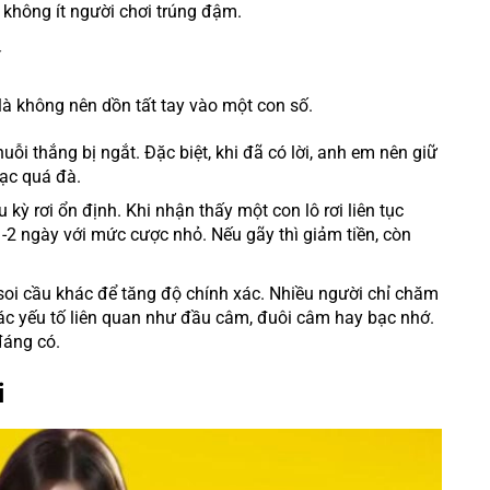
m không ít người chơi trúng đậm.
 là không nên dồn tất tay vào một con số.
uỗi thắng bị ngắt. Đặc biệt, khi đã có lời, anh em nên giữ
ạc quá đà.
kỳ rơi ổn định. Khi nhận thấy một con lô rơi liên tục
 1-2 ngày với mức cược nhỏ. Nếu gãy thì giảm tiền, còn
soi cầu khác để tăng độ chính xác. Nhiều người chỉ chăm
ác yếu tố liên quan như đầu câm, đuôi câm hay bạc nhớ.
đáng có.
i