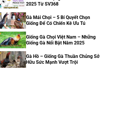
2025 Từ SV368
Gà Mái Chọi – 5 Bí Quyết Chọn
Giống Để Có Chiến Kê Ưu Tú
Giống Gà Chọi Việt Nam – Những
Giống Gà Nổi Bật Năm 2025
Gà Hồ – Giống Gà Thuần Chủng Sở
Hữu Sức Mạnh Vượt Trội