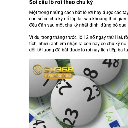
Soi cầu lô rơi theo chu kỳ
Một trong những cách bắt lô rơi hay được các ta
con số có chu kỳ nổ lặp lại sau khoảng thời gian
đều đặn sau một chu kỳ nhất định, đừng bỏ qua
Ví dụ, trong tháng trước, lô 12 nổ ngày thứ Hai, 
tích, nhiều anh em nhận ra con này có chu kỳ nổ
dõi kỹ lưỡng đã bắt được lô rơi này liên tiếp ba t