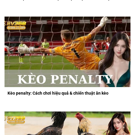
Kèo penalty: Cách chơi hiệu quả & chiến thuật ăn kèo