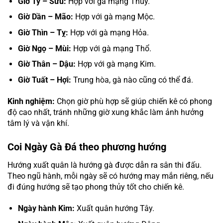
Giờ Tý – Sửu:
Hợp với gà mạng Thủy.
Giờ Dần – Mão:
Hợp với gà mạng Mộc.
Giờ Thìn – Tỵ:
Hợp với gà mạng Hỏa.
Giờ Ngọ – Mùi:
Hợp với gà mạng Thổ.
Giờ Thân – Dậu:
Hợp với gà mạng Kim.
Giờ Tuất – Hợi:
Trung hòa, gà nào cũng có thể đá.
Kinh nghiệm:
Chọn giờ phù hợp sẽ giúp chiến kê có phong
độ cao nhất, tránh những giờ xung khắc làm ảnh hưởng
tâm lý và vận khí.
Coi Ngày Gà Đá theo phương hướng
Hướng xuất quân là hướng gà được dẫn ra sân thi đấu.
Theo ngũ hành, mỗi ngày sẽ có hướng may mắn riêng, nếu
đi đúng hướng sẽ tạo phong thủy tốt cho chiến kê.
Ngày hành Kim:
Xuất quân hướng Tây.