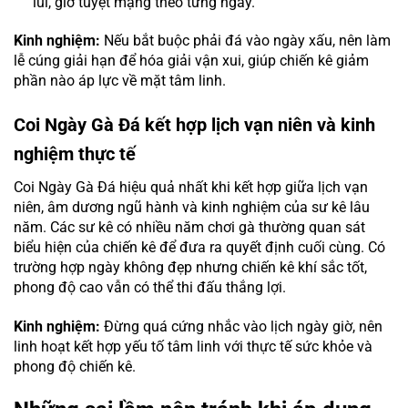
lùi, giờ tuyệt mạng theo từng ngày.
Kinh nghiệm:
Nếu bắt buộc phải đá vào ngày xấu, nên làm
lễ cúng giải hạn để hóa giải vận xui, giúp chiến kê giảm
phần nào áp lực về mặt tâm linh.
Coi Ngày Gà Đá kết hợp lịch vạn niên và kinh
nghiệm thực tế
Coi Ngày Gà Đá hiệu quả nhất khi kết hợp giữa lịch vạn
niên, âm dương ngũ hành và kinh nghiệm của sư kê lâu
năm. Các sư kê có nhiều năm chơi gà thường quan sát
biểu hiện của chiến kê để đưa ra quyết định cuối cùng. Có
trường hợp ngày không đẹp nhưng chiến kê khí sắc tốt,
phong độ cao vẫn có thể thi đấu thắng lợi.
Kinh nghiệm:
Đừng quá cứng nhắc vào lịch ngày giờ, nên
linh hoạt kết hợp yếu tố tâm linh với thực tế sức khỏe và
phong độ chiến kê.