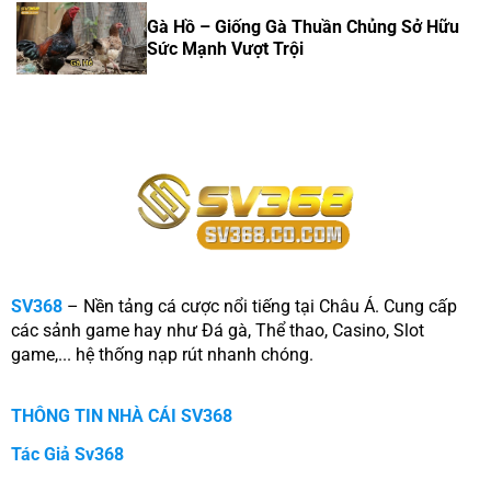
Gà Hồ – Giống Gà Thuần Chủng Sở Hữu
Sức Mạnh Vượt Trội
SV368
– Nền tảng cá cược nổi tiếng tại Châu Á. Cung cấp
các sảnh game hay như Đá gà, Thể thao, Casino, Slot
game,... hệ thống nạp rút nhanh chóng.
THÔNG TIN NHÀ CÁI SV368
Tác Giả Sv368