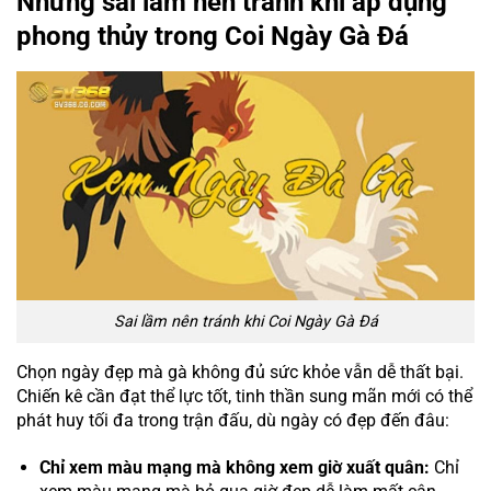
Những sai lầm nên tránh khi áp dụng
phong thủy trong Coi Ngày Gà Đá
Sai lầm nên tránh khi Coi Ngày Gà Đá
Chọn ngày đẹp mà gà không đủ sức khỏe vẫn dễ thất bại.
Chiến kê cần đạt thể lực tốt, tinh thần sung mãn mới có thể
phát huy tối đa trong trận đấu, dù ngày có đẹp đến đâu:
Chỉ xem màu mạng mà không xem giờ xuất quân:
Chỉ