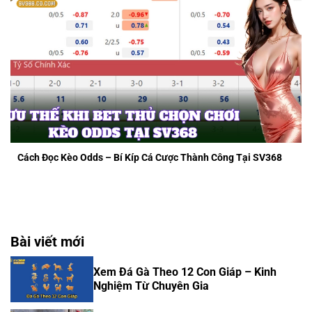
Cách Đọc Kèo Odds – Bí Kíp Cá Cược Thành Công Tại SV368
Bài viết mới
Xem Đá Gà Theo 12 Con Giáp – Kinh
Nghiệm Từ Chuyên Gia