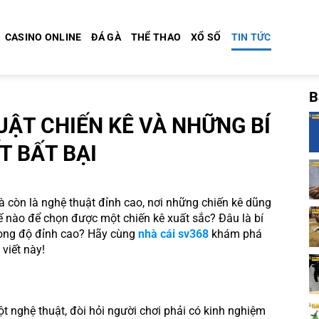
CASINO ONLINE
ĐÁ GÀ
THỂ THAO
XỔ SỐ
TIN TỨC
B
UẬT CHIẾN KÊ VÀ NHỮNG BÍ
T BẤT BẠI
à còn là nghệ thuật đỉnh cao, nơi những chiến kê dũng
ế nào để chọn được một chiến kê xuất sắc? Đâu là bí
hong độ đỉnh cao? Hãy cùng
nhà cái sv368
khám phá
 viết này!
t nghệ thuật, đòi hỏi người chơi phải có kinh nghiệm