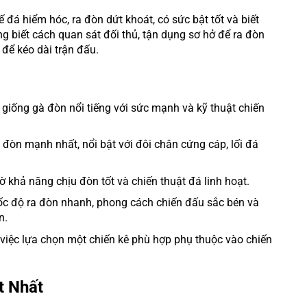
đá hiểm hóc, ra đòn dứt khoát, có sức bật tốt và biết
g biết cách quan sát đối thủ, tận dụng sơ hở để ra đòn
để kéo dài trận đấu.
 giống gà đòn nổi tiếng với sức mạnh và kỹ thuật chiến
 đòn mạnh nhất, nổi bật với đôi chân cứng cáp, lối đá
khả năng chịu đòn tốt và chiến thuật đá linh hoạt.
tốc độ ra đòn nhanh, phong cách chiến đấu sắc bén và
ớn.
việc lựa chọn một chiến kê phù hợp phụ thuộc vào chiến
t Nhất