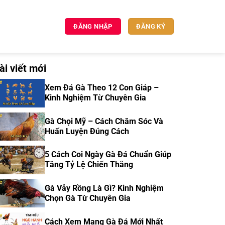
ĐĂNG NHẬP
ĐĂNG KÝ
ài viết mới
Xem Đá Gà Theo 12 Con Giáp –
Kinh Nghiệm Từ Chuyên Gia
Gà Chọi Mỹ – Cách Chăm Sóc Và
Huấn Luyện Đúng Cách
5 Cách Coi Ngày Gà Đá Chuẩn Giúp
Tăng Tỷ Lệ Chiến Thắng
Gà Vảy Rồng Là Gì? Kinh Nghiệm
Chọn Gà Từ Chuyên Gia
Cách Xem Mạng Gà Đá Mới Nhất