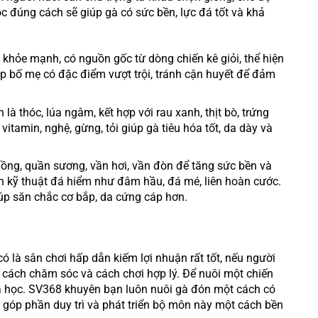
c đúng cách sẽ giúp gà có sức bền, lực đá tốt và khả
khỏe mạnh, có nguồn gốc từ dòng chiến kê giỏi, thể hiện
cặp bố mẹ có đặc điểm vượt trội, tránh cận huyết để đảm
là thóc, lúa ngâm, kết hợp với rau xanh, thịt bò, trứng
vitamin, nghệ, gừng, tỏi giúp gà tiêu hóa tốt, da dày và
ồng, quần sương, vần hơi, vần đòn để tăng sức bền và
iển kỹ thuật đá hiểm như đâm hầu, đá mé, liên hoàn cước.
úp săn chắc cơ bắp, da cứng cáp hơn.
 là sân chơi hấp dẫn kiếm lợi nhuận rất tốt, nếu người
g cách chăm sóc và cách chơi hợp lý. Để nuôi một chiến
oa học. SV368 khuyên bạn luôn nuôi gà đón một cách có
 góp phần duy trì và phát triển bộ môn này một cách bền