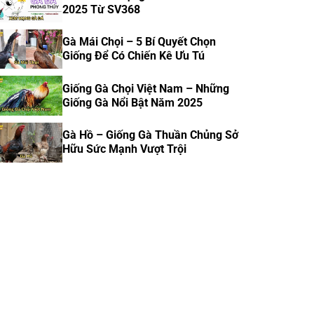
2025 Từ SV368
Gà Mái Chọi – 5 Bí Quyết Chọn
Giống Để Có Chiến Kê Ưu Tú
Giống Gà Chọi Việt Nam – Những
Giống Gà Nổi Bật Năm 2025
Gà Hồ – Giống Gà Thuần Chủng Sở
Hữu Sức Mạnh Vượt Trội