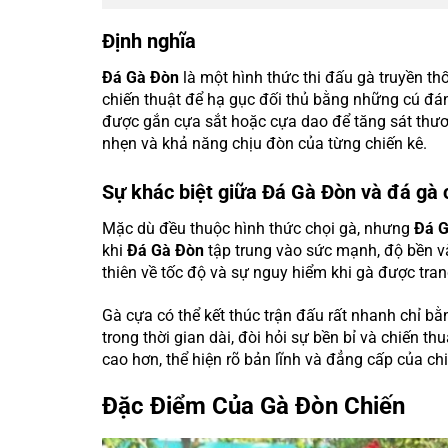
Định nghĩa
Đá Gà Đòn
là một hình thức thi đấu gà truyền th
chiến thuật để hạ gục đối thủ bằng những cú đ
được gắn cựa sắt hoặc cựa dao để tăng sát thư
nhẹn và khả năng chịu đòn của từng chiến kê.
Sự khác biệt giữa Đá Gà Đòn và đá gà 
Mặc dù đều thuộc hình thức chọi gà, nhưng
Đá 
khi
Đá Gà Đòn
tập trung vào sức mạnh, độ bền và 
thiên về tốc độ và sự nguy hiểm khi gà được tran
Gà cựa có thể kết thúc trận đấu rất nhanh chỉ 
trong thời gian dài, đòi hỏi sự bền bỉ và chiến thu
cao hơn, thể hiện rõ bản lĩnh và đẳng cấp của c
Đặc Điểm Của Gà Đòn Chiến