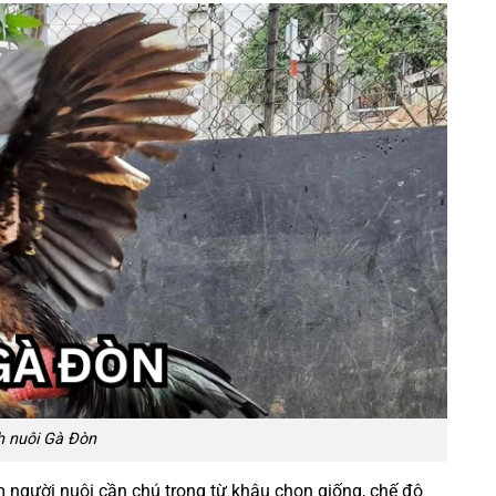
 nuôi Gà Đòn
người nuôi cần chú trọng từ khâu chọn giống, chế độ