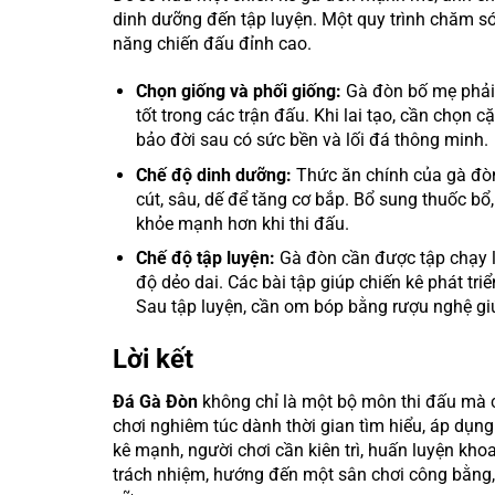
dinh dưỡng đến tập luyện. Một quy trình chăm só
năng chiến đấu đỉnh cao.
Chọn giống và phối giống:
Gà đòn bố mẹ phải 
tốt trong các trận đấu. Khi lai tạo, cần chọn 
bảo đời sau có sức bền và lối đá thông minh.
Chế độ dinh dưỡng:
Thức ăn chính của gà đòn 
cút, sâu, dế để tăng cơ bắp. Bổ sung thuốc bổ, 
khỏe mạnh hơn khi thi đấu.
Chế độ tập luyện:
Gà đòn cần được tập chạy l
độ dẻo dai. Các bài tập giúp chiến kê phát tr
Sau tập luyện, cần om bóp bằng rượu nghệ gi
Lời kết
Đá Gà Đòn
không chỉ là một bộ môn thi đấu mà có
chơi nghiêm túc dành thời gian tìm hiểu, áp dụn
kê mạnh, người chơi cần kiên trì, huấn luyện kh
trách nhiệm, hướng đến một sân chơi công bằng,