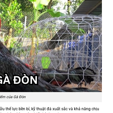
iểm của Gà Đòn
u thể lực bền bỉ, kỹ thuật đá xuất sắc và khả năng chịu