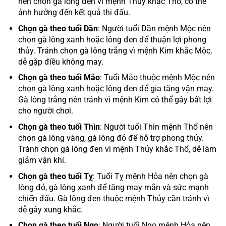
nên chọn gà lông đen vì mệnh Thủy khắc Thổ, có thể
ảnh hưởng đến kết quả thi đấu.
Chọn gà theo tuổi Dần
: Người tuổi Dần mệnh Mộc nên
chọn gà lông xanh hoặc lông đen để thuận lợi phong
thủy. Tránh chọn gà lông trắng vì mệnh Kim khắc Mộc,
dễ gặp điều không may.
Chọn gà theo tuổi Mão
: Tuổi Mão thuộc mệnh Mộc nên
chọn gà lông xanh hoặc lông đen để gia tăng vận may.
Gà lông trắng nên tránh vì mệnh Kim có thể gây bất lợi
cho người chơi.
Chọn gà theo tuổi Thìn
: Người tuổi Thìn mệnh Thổ nên
chọn gà lông vàng, gà lông đỏ để hỗ trợ phong thủy.
Tránh chọn gà lông đen vì mệnh Thủy khắc Thổ, dễ làm
giảm vận khí.
Chọn gà theo tuổi Tỵ
: Tuổi Tỵ mệnh Hỏa nên chọn gà
lông đỏ, gà lông xanh để tăng may mắn và sức mạnh
chiến đấu. Gà lông đen thuộc mệnh Thủy cần tránh vì
dễ gây xung khắc.
Chọn gà theo tuổi Ngọ
: Người tuổi Ngọ mệnh Hỏa nên