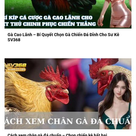
Gà Cao Lãnh – Bí Quyết Chọn Gà Chiến Đá Đỉnh Cho Sư Kê
SV368
Cách xem chân gà đá chuẩn – Chọn chiến kê bất bại