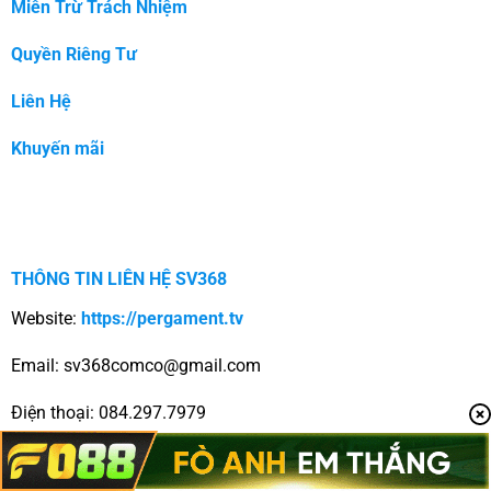
Miễn Trừ Trách Nhiệm
Quyền Riêng Tư
Liên Hệ
Khuyến mãi
THÔNG TIN LIÊN HỆ SV368
Website:
https://pergament.tv
Email:
sv368comco@gmail.com
Điện thoại: 084.297.7979
Địa chỉ: 22 Nguyễn Đình Chiểu, Đa Kao, Quận 1, Hồ Chí Minh,
Việt Nam