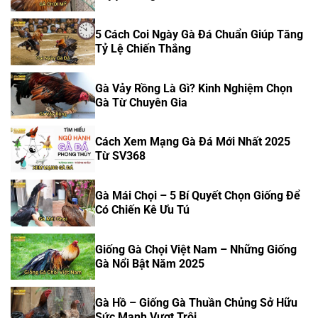
5 Cách Coi Ngày Gà Đá Chuẩn Giúp Tăng
Tỷ Lệ Chiến Thắng
Gà Vảy Rồng Là Gì? Kinh Nghiệm Chọn
Gà Từ Chuyên Gia
Cách Xem Mạng Gà Đá Mới Nhất 2025
Từ SV368
Gà Mái Chọi – 5 Bí Quyết Chọn Giống Để
Có Chiến Kê Ưu Tú
Giống Gà Chọi Việt Nam – Những Giống
Gà Nổi Bật Năm 2025
Gà Hồ – Giống Gà Thuần Chủng Sở Hữu
Sức Mạnh Vượt Trội