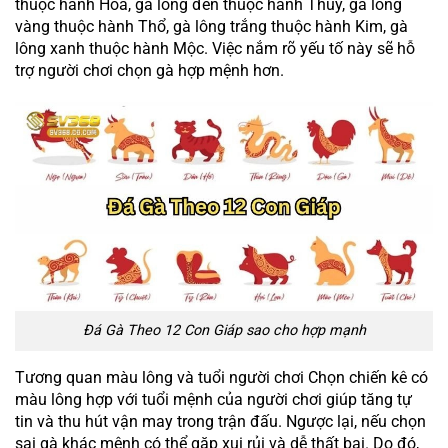
thuộc hành Hỏa, gà lông đen thuộc hành Thủy, gà lông
vàng thuộc hành Thổ, gà lông trắng thuộc hành Kim, gà
lông xanh thuộc hành Mộc. Việc nắm rõ yếu tố này sẽ hỗ
trợ người chơi chọn gà hợp mệnh hơn.
Đá Gà Theo 12 Con Giáp sao cho hợp mạnh
Tương quan màu lông và tuổi người chơi Chọn chiến kê có
màu lông hợp với tuổi mệnh của người chơi giúp tăng tự
tin và thu hút vận may trong trận đấu. Ngược lại, nếu chọn
sai gà khác mệnh có thể gặp xui rủi và dễ thất bại. Do đó,