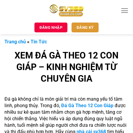
Bỏ
qua
nội
dung
ĐĂNG NHẬP
ĐĂNG KÝ
Trang chủ
»
Tin Tức
XEM ĐÁ GÀ THEO 12 CON
GIÁP – KINH NGHIỆM TỪ
CHUYÊN GIA
Đá gà không chỉ là môn giải trí mà còn mang yếu tố tâm
linh, phong thủy. Trong đó,
Đá Gà Theo 12 Con Giáp
được
nhiều sư kê quan tâm nhằm chọn gà hợp mệnh, tăng cơ
hội chiến thắng. Việc hiểu và áp dụng đúng quy luật ngũ
hành, tuổi mệnh sẽ giúp người chơi đưa ra chiến lược nuôi
và thi đấu phù hợp hơn. Hãy cùng
nhà cái sv368
tìm hiểu