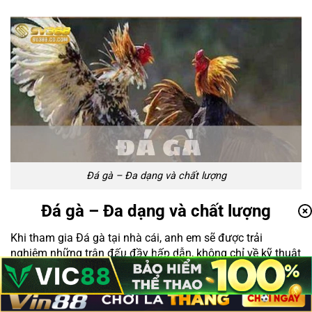
Đá gà – Đa dạng và chất lượng
Đá gà – Đa dạng và chất lượng
Khi tham gia Đá gà tại nhà cái, anh em sẽ được trải
nghiệm những trận đấu đầy hấp dẫn, không chỉ về kỹ thuật
Upload Image...
mà còn về chiến lược. Chúng tôi cung cấp nhiều loại hình
Upload Image...
đá gà khác nhau, từ đá gà cựa sắt, đá gà Thomo cho đến
các giải đấu đỉnh cao. Với từng loại hình, các trận đấu