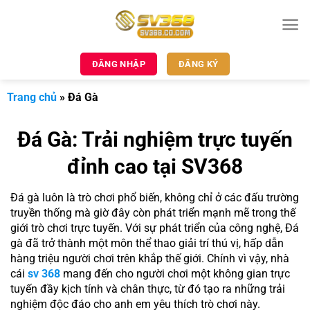
Bỏ
qua
nội
dung
ĐĂNG NHẬP
ĐĂNG KÝ
Trang chủ
»
Đá Gà
Đá Gà: Trải nghiệm trực tuyến
đỉnh cao tại SV368
Đá gà luôn là trò chơi phổ biến, không chỉ ở các đấu trường
truyền thống mà giờ đây còn phát triển mạnh mẽ trong thế
giới trò chơi trực tuyến. Với sự phát triển của công nghệ, Đá
gà đã trở thành một môn thể thao giải trí thú vị, hấp dẫn
hàng triệu người chơi trên khắp thế giới. Chính vì vậy, nhà
cái
sv 368
mang đến cho người chơi một không gian trực
tuyến đầy kịch tính và chân thực, từ đó tạo ra những trải
nghiệm độc đáo cho anh em yêu thích trò chơi này.