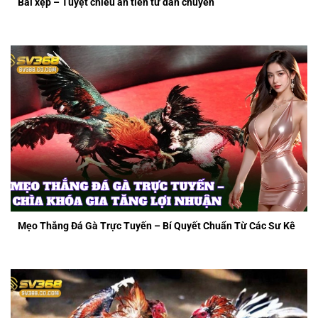
Bài xệp – Tuyệt chiêu ăn tiền từ dân chuyên
Mẹo Thắng Đá Gà Trực Tuyến – Bí Quyết Chuẩn Từ Các Sư Kê