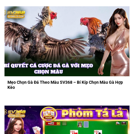
Mẹo Chọn Gà Đá Theo Màu SV368 – Bí Kíp Chọn Màu Gà Hợp
Kèo