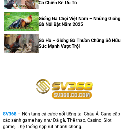
Có Chiến Kê Ưu Tú
Giống Gà Chọi Việt Nam – Những Giống
Gà Nổi Bật Năm 2025
Gà Hồ – Giống Gà Thuần Chủng Sở Hữu
Sức Mạnh Vượt Trội
SV368
– Nền tảng cá cược nổi tiếng tại Châu Á. Cung cấp
các sảnh game hay như Đá gà, Thể thao, Casino, Slot
game,... hệ thống nạp rút nhanh chóng.