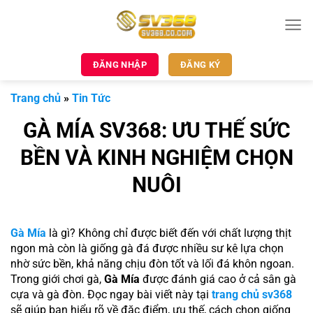
Bỏ
qua
nội
dung
ĐĂNG NHẬP
ĐĂNG KÝ
Trang chủ
»
Tin Tức
GÀ MÍA SV368: ƯU THẾ SỨC
BỀN VÀ KINH NGHIỆM CHỌN
NUÔI
Gà Mía
là gì? Không chỉ được biết đến với chất lượng thịt
ngon mà còn là giống gà đá được nhiều sư kê lựa chọn
nhờ sức bền, khả năng chịu đòn tốt và lối đá khôn ngoan.
Trong giới chơi gà,
Gà Mía
được đánh giá cao ở cả sân gà
cựa và gà đòn. Đọc ngay bài viết này tại
trang chủ s
v
368
sẽ giúp bạn hiểu rõ về đặc điểm, ưu thế, cách chọn giống