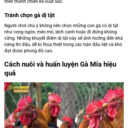
triển thành chiến kê xuất sắc.
Tránh chọn gà dị tật
Người chơi chú ý không nên chọn những con gà có dị tật
như cong ngón, méo mỏ, lệch cánh hoặc đi đứng không
vững. Những khuyết điểm dị tật này sẽ ảnh hưởng đến khả
năng thi đấu, dễ bị thua thiệt trong các trận đấu liệt và khó
đạt được phong độ cao.
Cách nuôi và huấn luyện Gà Mía hiệu
quả