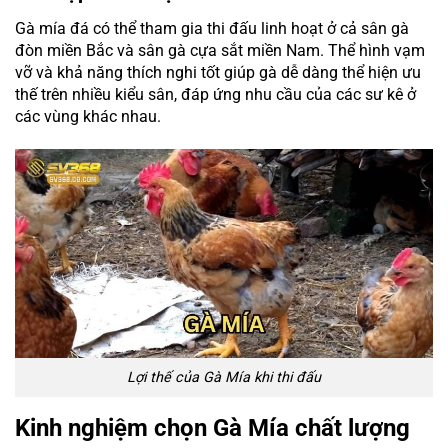
Gà mía đá có thể tham gia thi đấu linh hoạt ở cả sân gà
đòn miền Bắc và sân gà cựa sắt miền Nam. Thể hình vạm
vỡ và khả năng thích nghi tốt giúp gà dễ dàng thể hiện ưu
thế trên nhiều kiểu sân, đáp ứng nhu cầu của các sư kê ở
các vùng khác nhau.
Lợi thế của Gà Mía khi thi đấu
Kinh nghiệm chọn Gà Mía chất lượng