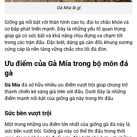
Gà Mía là gì
Giống gà nổi bật với thân hình cao to, đùi to chắc khỏe và
cơ bắp phát triển mạnh. Đây là những yếu tố quan trọng
giúp gà có sức bật và khả năng chịu đựng va chạm tốt
trong các trận đấu. Đặc biệt, dáng gà cân đối, khung xương
cứng cáp là nền tảng vững chắc cho lối đá đòn.
Ưu điểm của Gà Mía trong bộ môn đá
gà
Gà Mía
đá sở hữu nhiều ưu điểm vượt trội giúp chúng trở
thành chiến kê sáng giá trên sới đấu. Dưới đây là những
điểm mạnh nổi bật của giống gà này trong thi đấu.
Sức bền vượt trội
Một trong những ưu điểm lớn nhất của giống gà đá này là
sức bền vượt trội. Giống gà này có thể thi đấu trong thời