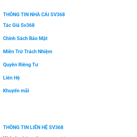
THÔNG TIN NHÀ CÁI SV368
Tác Giả Sv368
Chính Sách Bảo Mật
Miễn Trừ Trách Nhiệm
Quyền Riêng Tư
Liên Hệ
Khuyến mãi
THÔNG TIN LIÊN HỆ SV368