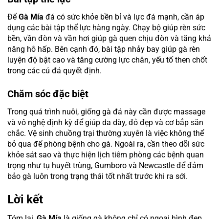
Để
Gà Mía
đá có sức khỏe bền bỉ và lực đá mạnh, cần áp
dụng các bài tập thể lực hàng ngày. Chạy bộ giúp rèn sức
bền, vần đòn và vần hơi giúp gà quen chịu đòn và tăng khả
năng hô hấp. Bên cạnh đó, bài tập nhảy bay giúp gà rèn
luyện độ bật cao và tăng cường lực chân, yếu tố then chốt
trong các cú đá quyết định.
Chăm sóc đặc biệt
Trong quá trình nuôi, giống gà đá này cần được massage
và vô nghệ định kỳ để giúp da dày, đỏ đẹp và cơ bắp săn
chắc. Vệ sinh chuồng trại thường xuyên là việc không thể
bỏ qua để phòng bệnh cho gà. Ngoài ra, cần theo dõi sức
khỏe sát sao và thực hiện lịch tiêm phòng các bệnh quan
trọng như tụ huyết trùng, Gumboro và Newcastle để đảm
bảo gà luôn trong trạng thái tốt nhất trước khi ra sới.
Lời kết
Tóm lại,
Gà Mía
là giống gà không chỉ có ngoại hình đẹp