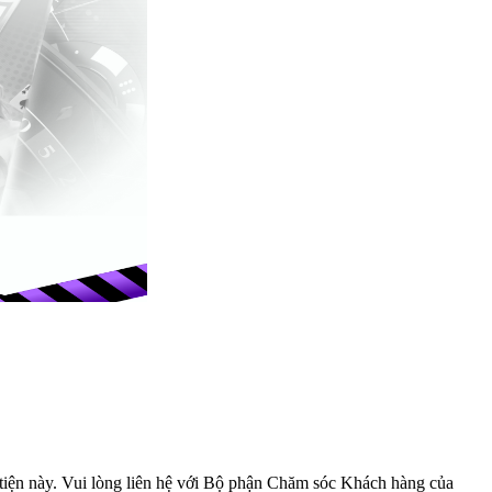
iện này. Vui lòng liên hệ với
Bộ phận Chăm sóc Khách hàng
của