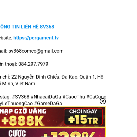
ÔNG TIN LIÊN HỆ SV368
bsite:
https://pergament.tv
ail:
sv368comco@gmail.com
ện thoại: 084.297.7979
a chỉ: 22 Nguyễn Đình Chiểu, Đa Kao, Quận 1, Hồ
í Minh, Việt Nam
stag: #SV368 #NhacaiDaGa #CuocThu #CaCuoc
yLeThuongCao #GameDaGa