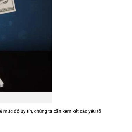
 mức độ uy tín, chúng ta cần xem xét các yếu tố