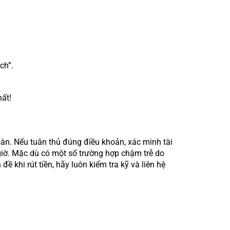
ch”.
hất!
àn. Nếu tuân thủ đúng điều khoản, xác minh tài
 giờ. Mặc dù có một số trường hợp chậm trễ do
ề khi rút tiền, hãy luôn kiểm tra kỹ và liên hệ