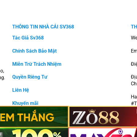
THÔNG TIN NHÀ CÁI SV368
TH
Tác Giả Sv368
We
Chính Sách Bảo Mật
Em
Miễn Trừ Trách Nhiệm
Đi
o,
Quyền Riêng Tư
Đị
ng.
Ch
Liên Hệ
Ha
Khuyến mãi
#T
Upload Image...
Upload Image...