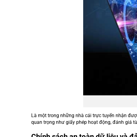
Là một trong những nhà cái trực tuyến nhận được
quan trọng như giấy phép hoạt động, đánh giá từ
Chính sách an toàn dữ liệu và đ