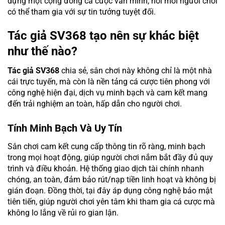
dựng một cộng đồng cá cược văn minh, nơi mỗi người chơi
có thể tham gia với sự tin tưởng tuyệt đối.
Tác giả SV368 tạo nên sự khác biệt
như thế nào?
Tác giả SV368
chia sẻ, sân chơi này không chỉ là một nhà
cái trực tuyến, mà còn là nền tảng cá cược tiên phong với
công nghệ hiện đại, dịch vụ minh bạch và cam kết mang
đến trải nghiệm an toàn, hấp dẫn cho người chơi.
Tính Minh Bạch Và Uy Tín
Sân chơi cam kết cung cấp thông tin rõ ràng, minh bạch
trong mọi hoạt động, giúp người chơi nắm bắt đầy đủ quy
trình và điều khoản. Hệ thống giao dịch tài chính nhanh
chóng, an toàn, đảm bảo rút/nạp tiền linh hoạt và không bị
gián đoạn. Đồng thời, tại đây áp dụng công nghệ bảo mật
tiên tiến, giúp người chơi yên tâm khi tham gia cá cược mà
không lo lắng về rủi ro gian lận.