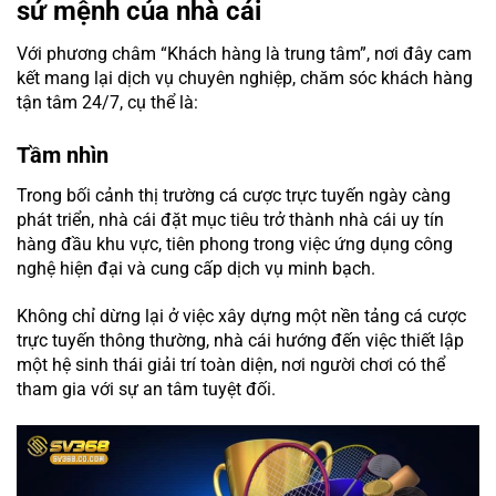
sứ mệnh của nhà cái
Với phương châm “Khách hàng là trung tâm”, nơi đây cam
kết mang lại dịch vụ chuyên nghiệp, chăm sóc khách hàng
tận tâm 24/7, cụ thể là:
Tầm nhìn
Trong bối cảnh thị trường cá cược trực tuyến ngày càng
phát triển, nhà cái đặt mục tiêu trở thành nhà cái uy tín
hàng đầu khu vực, tiên phong trong việc ứng dụng công
nghệ hiện đại và cung cấp dịch vụ minh bạch.
Không chỉ dừng lại ở việc xây dựng một nền tảng cá cược
trực tuyến thông thường, nhà cái hướng đến việc thiết lập
một hệ sinh thái giải trí toàn diện, nơi người chơi có thể
tham gia với sự an tâm tuyệt đối.