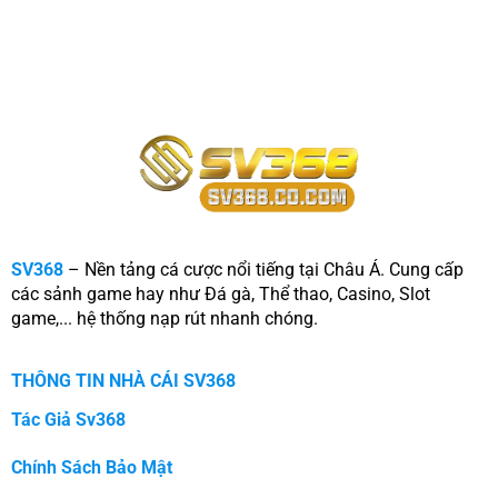
SV368
– Nền tảng cá cược nổi tiếng tại Châu Á. Cung cấp
các sảnh game hay như Đá gà, Thể thao, Casino, Slot
game,... hệ thống nạp rút nhanh chóng.
THÔNG TIN NHÀ CÁI SV368
Tác Giả Sv368
Chính Sách Bảo Mật