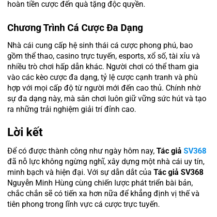
hoàn tiền cược đến quà tặng độc quyền.
Chương Trình Cá Cược Đa Dạng
Nhà cái cung cấp hệ sinh thái cá cược phong phú, bao
gồm thể thao, casino trực tuyến, esports, xổ số, tài xỉu và
nhiều trò chơi hấp dẫn khác. Người chơi có thể tham gia
vào các kèo cược đa dạng, tỷ lệ cược cạnh tranh và phù
hợp với mọi cấp độ từ người mới đến cao thủ. Chính nhờ
sự đa dạng này, mà sân chơi luôn giữ vững sức hút và tạo
ra những trải nghiệm giải trí đỉnh cao.
Lời kết
Để có được thành công như ngày hôm nay,
Tác giả
SV368
đã nỗ lực không ngừng nghĩ, xây dựng một nhà cái uy tín,
minh bạch và hiện đại. Với sự dẫn dắt của
Tác giả SV368
Nguyễn Minh Hùng cùng chiến lược phát triển bài bản,
chắc chắn sẽ có tiến xa hơn nữa để khẳng định vị thế và
tiên phong trong lĩnh vực cá cược trực tuyến.