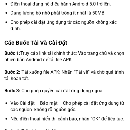
Điện thoại đang hệ điều hành Android 5.0 trở lên.
Dung lượng bộ nhớ phải trống ít nhất là 50MB.
Cho phép cài đặt ứng dụng từ các nguồn không xác
định.
Các Bước Tải Và Cài Đặt
Bước 1:
Truy cập link tải chính thức: Vào trang chủ và chọn
phiên bản Android để tải file APK.
Bước 2:
Tải xuống file APK: Nhấn “Tải về” và chờ quá trình
tải hoàn tất.
Bước 3:
Cho phép quyền cài đặt ứng dụng ngoài:
Vào Cài đặt – Bảo mật – Cho phép cài đặt ứng dụng từ
các nguồn không rõ nguồn gốc.
Nếu điện thoại hiển thị cảnh báo, nhấn “OK” để tiếp tục.