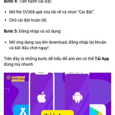
Bước 4:
Tiến hành cài đặt:
Mở file SV368.apk vừa tải về và chọn “Cài đặt”.
Chờ cài đặt hoàn tất.
Bước 5:
Đăng nhập và sử dụng:
Mở ứng dụng sau khi download, đăng nhập tài khoản
và bắt đầu chơi ngay!
Trên đây là những bước dễ hiểu để anh em có thể
Tải App
đúng mà nhanh.