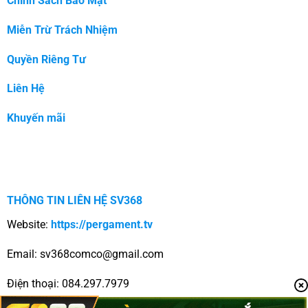
Chính Sách Bảo Mật
Miễn Trừ Trách Nhiệm
Quyền Riêng Tư
Liên Hệ
Khuyến mãi
THÔNG TIN LIÊN HỆ SV368
Website:
https://pergament.tv
Email:
sv368comco@gmail.com
Điện thoại: 084.297.7979