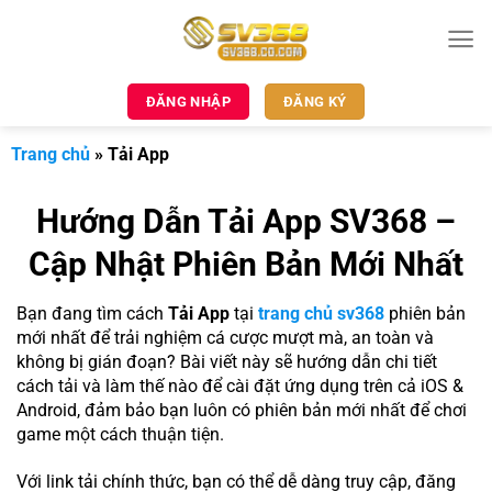
Bỏ
qua
nội
dung
ĐĂNG NHẬP
ĐĂNG KÝ
Trang chủ
»
Tải App
Hướng Dẫn Tải App SV368 –
Cập Nhật Phiên Bản Mới Nhất
Bạn đang tìm cách
Tải App
tại
trang chủ sv368
phiên bản
mới nhất để trải nghiệm cá cược mượt mà, an toàn và
không bị gián đoạn? Bài viết này sẽ hướng dẫn chi tiết
cách tải và làm thế nào để cài đặt ứng dụng trên cả iOS &
Android, đảm bảo bạn luôn có phiên bản mới nhất để chơi
game một cách thuận tiện.
Với link tải chính thức, bạn có thể dễ dàng truy cập, đăng