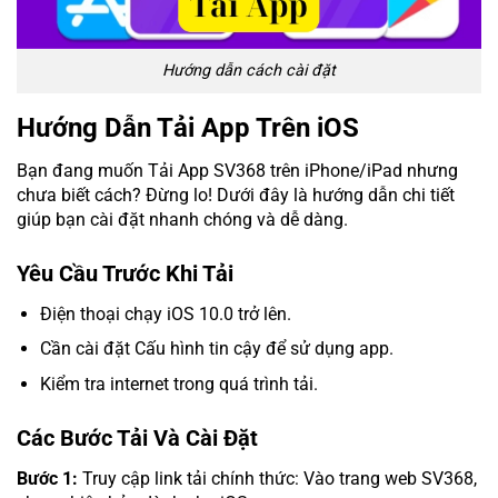
Hướng dẫn cách cài đặt
Hướng Dẫn Tải App Trên iOS
Bạn đang muốn Tải App SV368 trên iPhone/iPad nhưng
chưa biết cách? Đừng lo! Dưới đây là hướng dẫn chi tiết
giúp bạn cài đặt nhanh chóng và dễ dàng.
Yêu Cầu Trước Khi Tải
Điện thoại chạy iOS 10.0 trở lên.
Cần cài đặt Cấu hình tin cậy để sử dụng app.
Kiểm tra internet trong quá trình tải.
Các Bước Tải Và Cài Đặt
Bước 1:
Truy cập link tải chính thức: Vào trang web SV368,