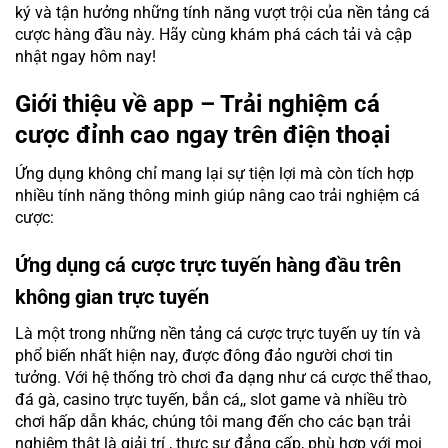
ký và tận hưởng những tính năng vượt trội của nền tảng cá
cược hàng đầu này. Hãy cùng khám phá cách tải và cập
nhật ngay hôm nay!
Giới thiệu về app – Trải nghiệm cá
cược đỉnh cao ngay trên điện thoại
Ứng dụng không chỉ mang lại sự tiện lợi mà còn tích hợp
nhiều tính năng thông minh giúp nâng cao trải nghiệm cá
cược:
Ứng dụng cá cược trực tuyến hàng đầu trên
không gian trực tuyến
Là một trong những nền tảng cá cược trực tuyến uy tín và
phổ biến nhất hiện nay, được đông đảo người chơi tin
tưởng. Với hệ thống trò chơi đa dạng như cá cược thể thao,
đá gà, casino trực tuyến, bắn cá,, slot game và nhiều trò
chơi hấp dẫn khác, chúng tôi mang đến cho các bạn trải
nghiệm thật là giải trí , thực sự đẳng cấp, phù hợp với mọi