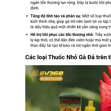
ngăn tổn thương lan rộng. Đây là bước hồi phụ
định.
Tăng độ tỉnh táo và phản xạ:
Một số loại thu
kích thích nhẹ, giúp gà trở nên lanh lợi và tậ
là dấu hiệu quả một chiến kê sẵn sàng xung t
Hỗ trợ hồi phục các tổn thương nhỏ:
Trầy xướ
lý kịp thời, có thể dẫn đến viêm hoặc mù một
thúc đẩy tái tạo tế bào và rút ngắn thời gian h
Các loại Thuốc Nhỏ Gà Đá trên t