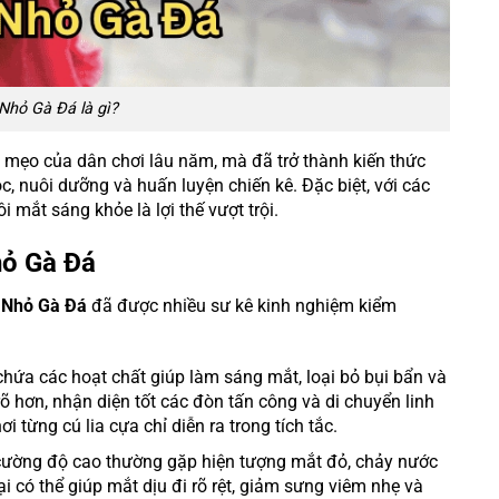
Nhỏ Gà Đá là gì?
 mẹo của dân chơi lâu năm, mà đã trở thành kiến thức
, nuôi dưỡng và huấn luyện chiến kê. Đặc biệt, với các
 mắt sáng khỏe là lợi thế vượt trội.
hỏ Gà Đá
 Nhỏ Gà Đá
đã được nhiều sư kê kinh nghiệm kiểm
hứa các hoạt chất giúp làm sáng mắt, loại bỏ bụi bẩn và
õ hơn, nhận diện tốt các đòn tấn công và di chuyển linh
i từng cú lia cựa chỉ diễn ra trong tích tắc.
cường độ cao thường gặp hiện tượng mắt đỏ, chảy nước
i có thể giúp mắt dịu đi rõ rệt, giảm sưng viêm nhẹ và