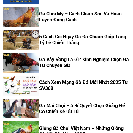
Gà Chọi Mỹ – Cách Chăm Sóc Và Huấn
Luyện Đúng Cách
5 Cách Coi Ngày Gà Đá Chuẩn Giúp Tăng
Tỷ Lệ Chiến Thắng
Gà Vảy Rồng Là Gì? Kinh Nghiệm Chọn Gà
Từ Chuyên Gia
Cách Xem Mạng Gà Đá Mới Nhất 2025 Từ
SV368
Gà Mái Chọi – 5 Bí Quyết Chọn Giống Để
Có Chiến Kê Ưu Tú
Giống Gà Chọi Việt Nam – Những Giống