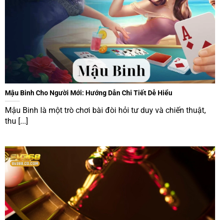
Mậu Binh Cho Người Mới: Hướng Dẫn Chi Tiết Dễ Hiểu
Mậu Binh là một trò chơi bài đòi hỏi tư duy và chiến thuật,
thu [...]