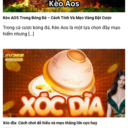
Kèo AOS Trong Bóng Đá – Cách Tính Và Mẹo Vàng Đặt Cược
Trong cá cược bóng đá, Kèo Aos là một lựa chọn đầy mạo
hiểm nhưng [...]
Xóc dĩa: Cách chơi dễ hiểu và mẹo thắng lớn cực hay