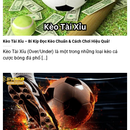
Kèo Tài Xỉu – Bí Kíp Đọc Kèo Chuẩn & Cách Chơi Hiệu Quả!
Kèo Tài Xỉu (Over/Under) là một trong những loại kèo cá
cược bóng đá phổ [...]