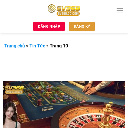
Bỏ
qua
nội
dung
ĐĂNG NHẬP
ĐĂNG KÝ
Trang chủ
»
Tin Tức
»
Trang 10