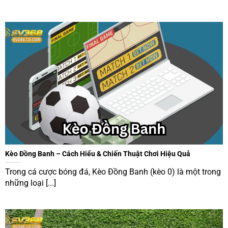
Kèo Đồng Banh – Cách Hiểu & Chiến Thuật Chơi Hiệu Quả
Trong cá cược bóng đá, Kèo Đồng Banh (kèo 0) là một trong
những loại [...]