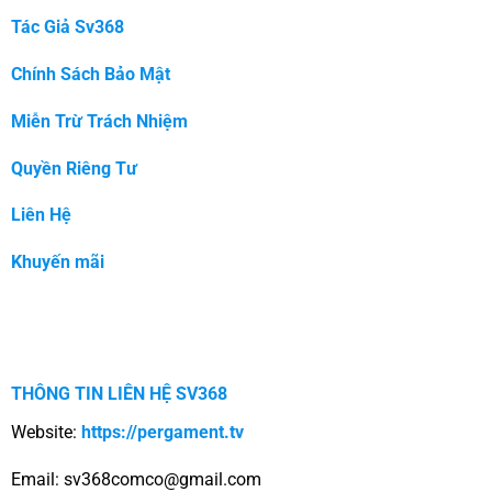
Tác Giả Sv368
Chính Sách Bảo Mật
Miễn Trừ Trách Nhiệm
Quyền Riêng Tư
Liên Hệ
Khuyến mãi
THÔNG TIN LIÊN HỆ SV368
Website:
https://pergament.tv
Email:
sv368comco@gmail.com