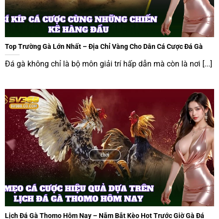
Top Trường Gà Lớn Nhất – Địa Chỉ Vàng Cho Dân Cá Cược Đá Gà
Đá gà không chỉ là bộ môn giải trí hấp dẫn mà còn là nơi [...]
Lịch Đá Gà Thomo Hôm Nay – Nắm Bắt Kèo Hot Trước Giờ Gà Đá