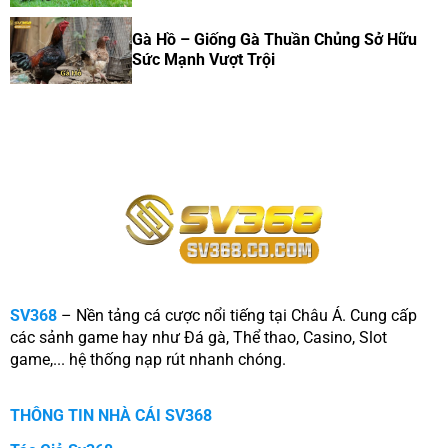
Gà Hồ – Giống Gà Thuần Chủng Sở Hữu
Sức Mạnh Vượt Trội
SV368
– Nền tảng cá cược nổi tiếng tại Châu Á. Cung cấp
các sảnh game hay như Đá gà, Thể thao, Casino, Slot
game,... hệ thống nạp rút nhanh chóng.
THÔNG TIN NHÀ CÁI SV368