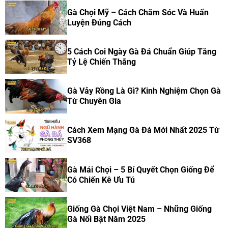
Gà Chọi Mỹ – Cách Chăm Sóc Và Huấn
Luyện Đúng Cách
5 Cách Coi Ngày Gà Đá Chuẩn Giúp Tăng
Tỷ Lệ Chiến Thắng
Gà Vảy Rồng Là Gì? Kinh Nghiệm Chọn Gà
Từ Chuyên Gia
Cách Xem Mạng Gà Đá Mới Nhất 2025 Từ
SV368
Gà Mái Chọi – 5 Bí Quyết Chọn Giống Để
Có Chiến Kê Ưu Tú
Giống Gà Chọi Việt Nam – Những Giống
Gà Nổi Bật Năm 2025