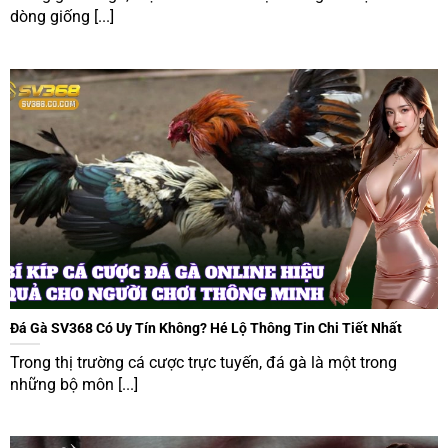
dòng giống [...]
Đá Gà SV368 Có Uy Tín Không? Hé Lộ Thông Tin Chi Tiết Nhất
Trong thị trường cá cược trực tuyến, đá gà là một trong
những bộ môn [...]