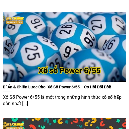
Bí Ẩn & Chiến Lược Chơi Xổ Số Power 6/55 – Cơ Hội Đổi Đời!
Xổ Số Power 6/55 là một trong những hình thức xổ số hấp
dẫn nhất [...]