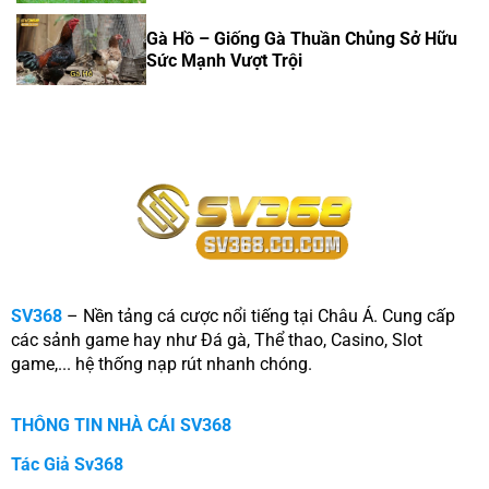
Gà Hồ – Giống Gà Thuần Chủng Sở Hữu
Sức Mạnh Vượt Trội
SV368
– Nền tảng cá cược nổi tiếng tại Châu Á. Cung cấp
các sảnh game hay như Đá gà, Thể thao, Casino, Slot
game,... hệ thống nạp rút nhanh chóng.
THÔNG TIN NHÀ CÁI SV368
Tác Giả Sv368