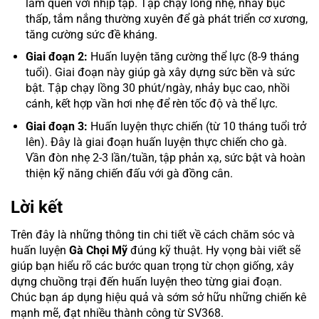
làm quen với nhịp tập. Tập chạy lồng nhẹ, nhảy bục
thấp, tắm nắng thường xuyên để gà phát triển cơ xương,
tăng cường sức đề kháng.
Giai đoạn 2:
Huấn luyện tăng cường thể lực (8-9 tháng
tuổi). Giai đoạn này giúp gà xây dựng sức bền và sức
bật. Tập chạy lồng 30 phút/ngày, nhảy bục cao, nhồi
cánh, kết hợp vần hơi nhẹ để rèn tốc độ và thể lực.
Giai đoạn 3:
Huấn luyện thực chiến (từ 10 tháng tuổi trở
lên). Đây là giai đoạn huấn luyện thực chiến cho gà.
Vần đòn nhẹ 2-3 lần/tuần, tập phản xạ, sức bật và hoàn
thiện kỹ năng chiến đấu với gà đồng cân.
Lời kết
Trên đây là những thông tin chi tiết về cách chăm sóc và
huấn luyện
Gà Chọi Mỹ
đúng kỹ thuật. Hy vọng bài viết sẽ
giúp bạn hiểu rõ các bước quan trọng từ chọn giống, xây
dựng chuồng trại đến huấn luyện theo từng giai đoạn.
Chúc bạn áp dụng hiệu quả và sớm sở hữu những chiến kê
mạnh mẽ, đạt nhiều thành công từ SV368.