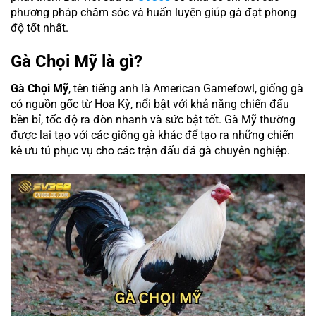
phương pháp chăm sóc và huấn luyện giúp gà đạt phong
độ tốt nhất.
Gà Chọi Mỹ là gì?
Gà Chọi Mỹ
, tên tiếng anh là American Gamefowl, giống gà
có nguồn gốc từ Hoa Kỳ, nổi bật với khả năng chiến đấu
bền bỉ, tốc độ ra đòn nhanh và sức bật tốt. Gà Mỹ thường
được lai tạo với các giống gà khác để tạo ra những chiến
kê ưu tú phục vụ cho các trận đấu đá gà chuyên nghiệp.