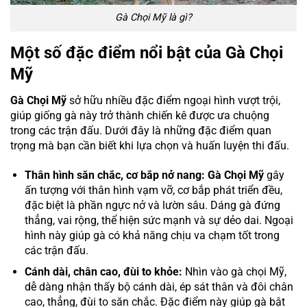
Gà Chọi Mỹ là gì?
Một số đặc điểm nổi bật của Gà Chọi
Mỹ
Gà Chọi Mỹ
sở hữu nhiều đặc điểm ngoại hình vượt trội,
giúp giống gà này trở thành chiến kê được ưa chuộng
trong các trận đấu. Dưới đây là những đặc điểm quan
trọng mà bạn cần biết khi lựa chọn và huấn luyện thi đấu.
Thân hình săn chắc, cơ bắp nở nang: Gà Chọi Mỹ
gây
ấn tượng với thân hình vạm vỡ, cơ bắp phát triển đều,
đặc biệt là phần ngực nở và lườn sâu. Dáng gà đứng
thẳng, vai rộng, thể hiện sức mạnh và sự dẻo dai. Ngoại
hình này giúp gà có khả năng chịu va chạm tốt trong
các trận đấu.
Cánh dài, chân cao, đùi to khỏe:
Nhìn vào gà chọi Mỹ,
dễ dàng nhận thấy bộ cánh dài, ép sát thân và đôi chân
cao, thẳng, đùi to săn chắc. Đặc điểm này giúp gà bật