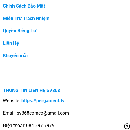
Chính Sách Bảo Mật
Miễn Trừ Trách Nhiệm
Quyền Riêng Tư
Liên Hệ
Khuyến mãi
THÔNG TIN LIÊN HỆ SV368
Website:
https://pergament.tv
Email:
sv368comco@gmail.com
Điện thoại: 084.297.7979