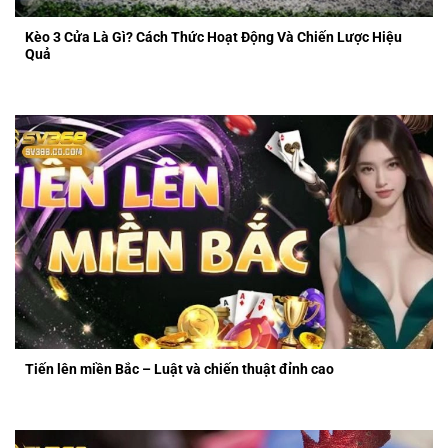
Kèo 3 Cửa Là Gì? Cách Thức Hoạt Động Và Chiến Lược Hiệu
Quả
Tiến lên miền Bắc – Luật và chiến thuật đỉnh cao