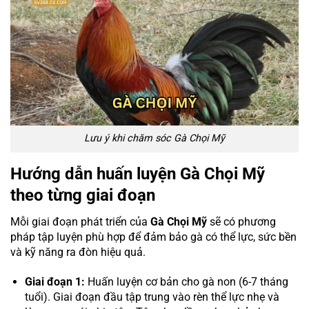
Lưu ý khi chăm sóc Gà Chọi Mỹ
Hướng dẫn huấn luyện Gà Chọi Mỹ
theo từng giai đoạn
Mỗi giai đoạn phát triển của
Gà Chọi Mỹ
sẽ có phương
pháp tập luyện phù hợp để đảm bảo gà có thể lực, sức bền
và kỹ năng ra đòn hiệu quả.
Giai đoạn 1:
Huấn luyện cơ bản cho gà non (6-7 tháng
tuổi). Giai đoạn đầu tập trung vào rèn thể lực nhẹ và