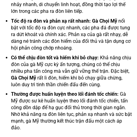
nhảy nhanh, di chuyển linh hoạt, đồng thời tạo lợi thế
lớn trong các pha ra đòn liên tiếp.
Tốc độ ra đòn và phản xạ rất nhanh: Gà Chọi Mỹ
nổi
bật với tốc độ ra đòn cực nhanh, các pha đá được tung
ra dứt khoát và chính xác. Phản xạ của gà rất nhạy, dễ
dàng né tránh các đòn hiểm của đối thủ và tận dụng cơ
hội phản công chớp nhoáng.
Có thể chịu đòn tốt và hiếm khi bỏ chạy:
Khả năng chịu
đòn của gà Mỹ cực kỳ ấn tượng, chúng có thể chịu
nhiều pha tấn công mà vẫn giữ vững thế trận. Đặc biệt,
Gà Chọi Mỹ
rất lì đòn, hiếm khi bỏ chạy giữa chừng,
luôn duy trì tinh thần chiến đấu đến cùng.
Thường được huấn luyện theo lối đánh tốc chiến:
Gà
Mỹ được sư kê huấn luyện theo lối đánh tốc chiến, tấn
công dồn dập để hạ gục đối thủ trong thời gian ngắn.
Nhờ khả năng ra đòn liên tục, phản xạ nhanh và sức bật
mạnh, gà Mỹ thường kết thúc trận đấu một cách áp
đảo.