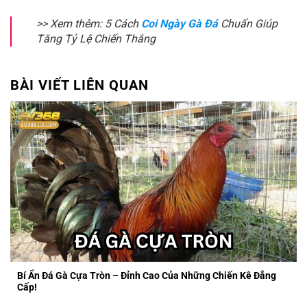
>> Xem thêm:
5 Cách
Coi Ngày Gà Đá
Chuẩn Giúp
Tăng Tỷ Lệ Chiến Thắng
BÀI VIẾT LIÊN QUAN
Bí Ẩn Đá Gà Cựa Tròn – Đỉnh Cao Của Những Chiến Kê Đẳng
Cấp!