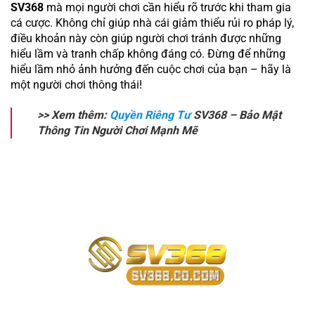
SV368
mà mọi người chơi cần hiểu rõ trước khi tham gia
cá cược. Không chỉ giúp nhà cái giảm thiểu rủi ro pháp lý,
điều khoản này còn giúp người chơi tránh được những
hiểu lầm và tranh chấp không đáng có. Đừng để những
hiểu lầm nhỏ ảnh hưởng đến cuộc chơi của bạn – hãy là
một người chơi thông thái!
>> Xem thêm:
Quyền Riêng Tư
SV368 – Bảo Mật
Thông Tin Người Chơi Mạnh Mẽ