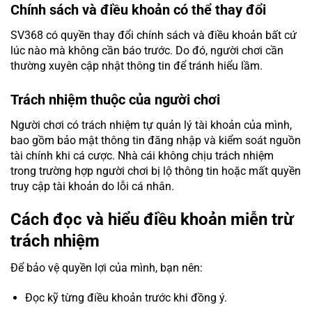
Chính sách và điều khoản có thể thay đổi
SV368 có quyền thay đổi chính sách và điều khoản bất cứ
lúc nào mà không cần báo trước. Do đó, người chơi cần
thường xuyên cập nhật thông tin để tránh hiểu lầm.
Trách nhiệm thuộc của người chơi
Người chơi có trách nhiệm tự quản lý tài khoản của mình,
bao gồm bảo mật thông tin đăng nhập và kiểm soát nguồn
tài chính khi cá cược. Nhà cái không chịu trách nhiệm
trong trường hợp người chơi bị lộ thông tin hoặc mất quyền
truy cập tài khoản do lỗi cá nhân.
Cách đọc và hiểu điều khoản miễn trừ
trách nhiệm
Để bảo vệ quyền lợi của mình, bạn nên:
Đọc kỹ từng điều khoản trước khi đồng ý.