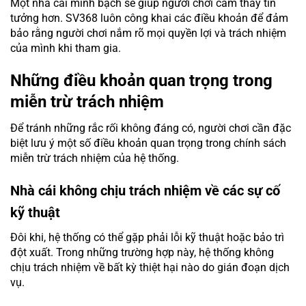
Một nhà cái minh bạch sẽ giúp người chơi cảm thấy tin
tưởng hơn. SV368 luôn công khai các điều khoản để đảm
bảo rằng người chơi nắm rõ mọi quyền lợi và trách nhiệm
của mình khi tham gia.
Những điều khoản quan trọng trong
miễn trừ trách nhiệm
Để tránh những rắc rối không đáng có, người chơi cần đặc
biệt lưu ý một số điều khoản quan trọng trong chính sách
miễn trừ trách nhiệm của hệ thống.
Nhà cái không chịu trách nhiệm về các sự cố
kỹ thuật
Đôi khi, hệ thống có thể gặp phải lỗi kỹ thuật hoặc bảo trì
đột xuất. Trong những trường hợp này, hệ thống không
chịu trách nhiệm về bất kỳ thiệt hại nào do gián đoạn dịch
vụ.