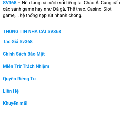
SV368
– Nền tảng cá cược nổi tiếng tại Châu Á. Cung cấp
các sảnh game hay như Đá gà, Thể thao, Casino, Slot
game,... hệ thống nạp rút nhanh chóng.
THÔNG TIN NHÀ CÁI SV368
Tác Giả Sv368
Chính Sách Bảo Mật
Miễn Trừ Trách Nhiệm
Quyền Riêng Tư
Liên Hệ
Khuyến mãi