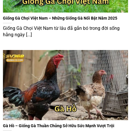
Giống Gà Chọi Việt Nam – Những Giống Gà Nổi Bật Năm 2025
Giống Gà Chọi Việt Nam từ lâu đã gắn bó trong đời sống
hằng ngày [...]
Gà Hồ – Giống Gà Thuần Chủng Sở Hữu Sức Mạnh Vượt Trội