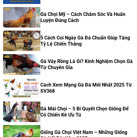
Gà Chọi Mỹ – Cách Chăm Sóc Và Huấn
Luyện Đúng Cách
5 Cách Coi Ngày Gà Đá Chuẩn Giúp Tăng
Tỷ Lệ Chiến Thắng
Gà Vảy Rồng Là Gì? Kinh Nghiệm Chọn Gà
Từ Chuyên Gia
Cách Xem Mạng Gà Đá Mới Nhất 2025 Từ
SV368
Gà Mái Chọi – 5 Bí Quyết Chọn Giống Để
Có Chiến Kê Ưu Tú
Giống Gà Chọi Việt Nam – Những Giống