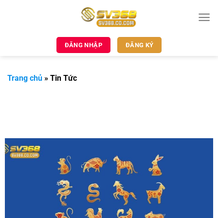
Bỏ
qua
nội
dung
ĐĂNG NHẬP
ĐĂNG KÝ
Trang chủ
»
Tin Tức