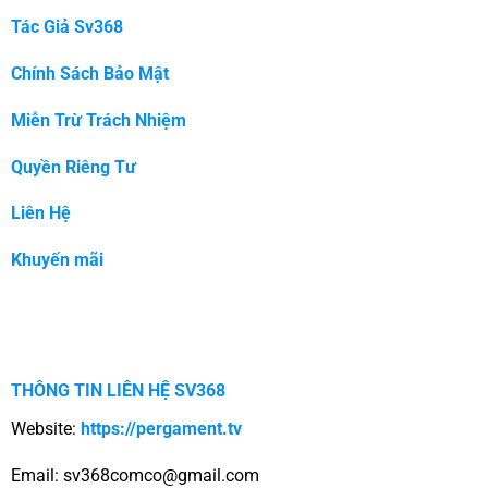
Tác Giả Sv368
Chính Sách Bảo Mật
Miễn Trừ Trách Nhiệm
Quyền Riêng Tư
Liên Hệ
Khuyến mãi
THÔNG TIN LIÊN HỆ SV368
Website:
https://pergament.tv
Email:
sv368comco@gmail.com