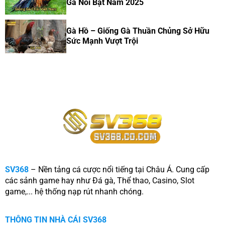
Gà Nổi Bật Năm 2025
Gà Hồ – Giống Gà Thuần Chủng Sở Hữu
Sức Mạnh Vượt Trội
SV368
– Nền tảng cá cược nổi tiếng tại Châu Á. Cung cấp
các sảnh game hay như Đá gà, Thể thao, Casino, Slot
game,... hệ thống nạp rút nhanh chóng.
THÔNG TIN NHÀ CÁI SV368