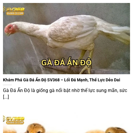
Khám Phá Gà Đá Ấn Độ SV368 – Lối Đá Mạnh, Thể Lực Dẻo Dai
Gà Đá Ấn Độ là giống gà nổi bật nhờ thể lực sung mãn, sức
[...]