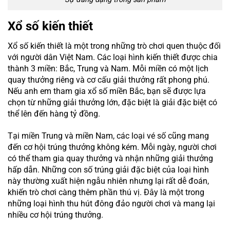
Xổ số kiến thiết
Xổ số kiến thiết là một trong những trò chơi quen thuộc đối
với người dân Việt Nam. Các loại hình kiến thiết được chia
thành 3 miền: Bắc, Trung và Nam. Mỗi miền có một lịch
quay thưởng riêng và cơ cấu giải thưởng rất phong phú.
Nếu anh em tham gia xổ số miền Bắc, bạn sẽ được lựa
chọn từ những giải thưởng lớn, đặc biệt là giải đặc biệt có
thể lên đến hàng tỷ đồng.
Tại miền Trung và miền Nam, các loại vé số cũng mang
đến cơ hội trúng thưởng không kém. Mỗi ngày, người chơi
có thể tham gia quay thưởng và nhận những giải thưởng
hấp dẫn. Những con số trúng giải đặc biệt của loại hình
này thường xuất hiện ngẫu nhiên nhưng lại rất dễ đoán,
khiến trò chơi càng thêm phần thú vị. Đây là một trong
những loại hình thu hút đông đảo người chơi và mang lại
nhiều cơ hội trúng thưởng.