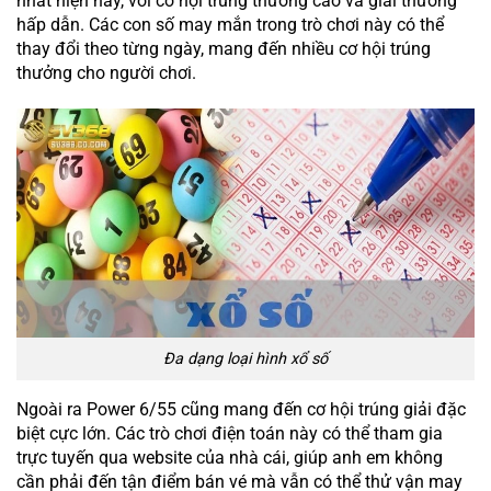
nhất hiện nay, với cơ hội trúng thưởng cao và giải thưởng
hấp dẫn. Các con số may mắn trong trò chơi này có thể
thay đổi theo từng ngày, mang đến nhiều cơ hội trúng
thưởng cho người chơi.
Đa dạng loại hình xổ số
Ngoài ra Power 6/55 cũng mang đến cơ hội trúng giải đặc
biệt cực lớn. Các trò chơi điện toán này có thể tham gia
trực tuyến qua website của nhà cái, giúp anh em không
cần phải đến tận điểm bán vé mà vẫn có thể thử vận may