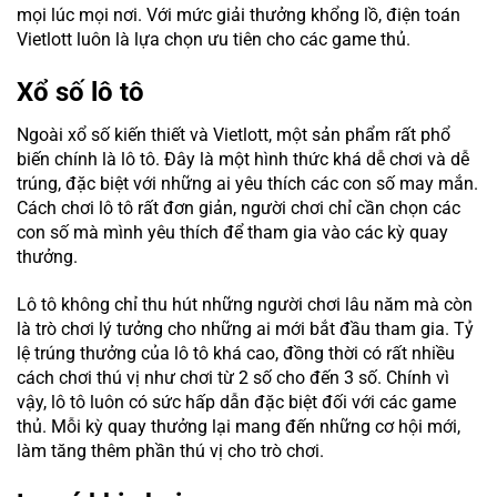
mọi lúc mọi nơi. Với mức giải thưởng khổng lồ, điện toán
Vietlott luôn là lựa chọn ưu tiên cho các game thủ.
Xổ số lô tô
Ngoài xổ số kiến thiết và Vietlott, một sản phẩm rất phổ
biến chính là lô tô. Đây là một hình thức khá dễ chơi và dễ
trúng, đặc biệt với những ai yêu thích các con số may mắn.
Cách chơi lô tô rất đơn giản, người chơi chỉ cần chọn các
con số mà mình yêu thích để tham gia vào các kỳ quay
thưởng.
Lô tô không chỉ thu hút những người chơi lâu năm mà còn
là trò chơi lý tưởng cho những ai mới bắt đầu tham gia. Tỷ
lệ trúng thưởng của lô tô khá cao, đồng thời có rất nhiều
cách chơi thú vị như chơi từ 2 số cho đến 3 số. Chính vì
vậy, lô tô luôn có sức hấp dẫn đặc biệt đối với các game
thủ. Mỗi kỳ quay thưởng lại mang đến những cơ hội mới,
làm tăng thêm phần thú vị cho trò chơi.